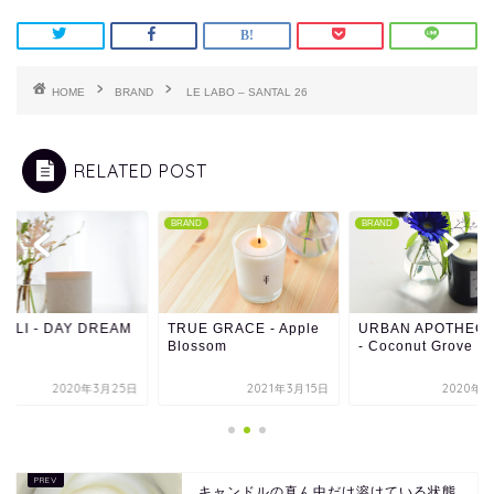
HOME
BRAND
LE LABO – SANTAL 26
RELATED POST
ND
BRAND
BRAND
BALI - DAY DREAM
TRUE GRACE - Apple
URBAN APOTHEC
Blossom
- Coconut Grove
2020年3月25日
2021年3月15日
2020年8
キャンドルの真ん中だけ溶けている状態