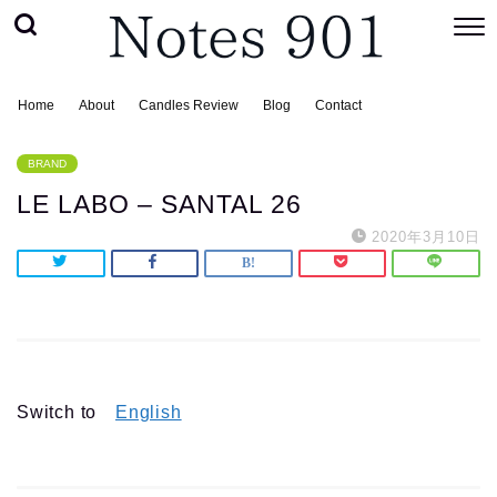
Home
About
Candles Review
Blog
Contact
BRAND
LE LABO – SANTAL 26
2020年3月10日
Switch to
English