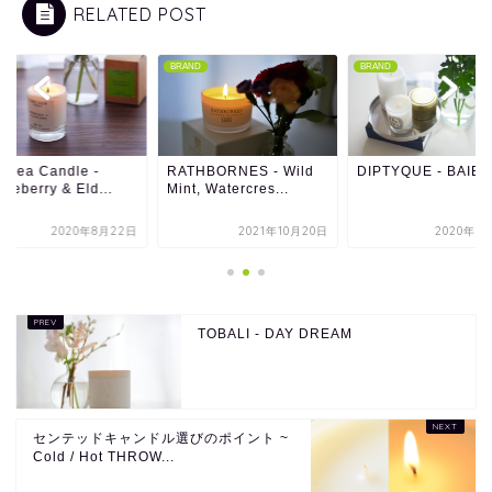
RELATED POST
ND
BRAND
BRAND
lsea Candle -
RATHBORNES - Wild
DIPTYQUE - BAIES
seberry & Eld...
Mint, Watercres...
2020年8月22日
2021年10月20日
2020年3
TOBALI - DAY DREAM
センテッドキャンドル選びのポイント ~
Cold / Hot THROW...