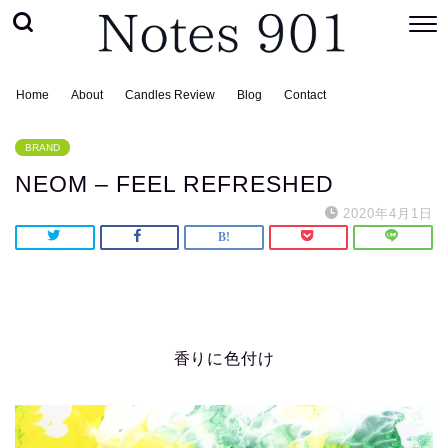
Home
About
Candles Review
Blog
Contact
BRAND
NEOM – FEEL REFRESHED
2020年4月1日
香りに色付け